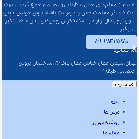
یه تیم از معلم‌‌های خفن و کاربلد رو دور هم جمع کرده تا بهت 
ثابت کنه اگر معلمت خفن و کاردرست باشه؛ درس خوندن خیلی 
آسون‌تر و باحال‌تر از چیزیه که فکرش رو می‌کنی. پس سخت نگیر، 
یاد بگیر!
۰۲۱-۲۸۴۲۵۵۱۰
نشانی:
تهران، میدان عطار، خیابان عطار، پلاک 26، ساختمان پروین 
اعتصامی، طبقه 3
کجا می‌ری؟
آی‌نو
درس ها
روزنامه دیواری
معلم ها