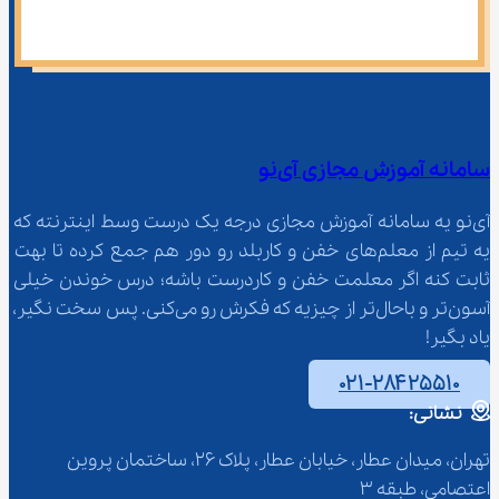
سامانه آموزش مجازی آی‌نو
آی‌نو یه سامانه آموزش مجازی درجه یک درست وسط اینترنته که 
یه تیم از معلم‌‌های خفن و کاربلد رو دور هم جمع کرده تا بهت 
ثابت کنه اگر معلمت خفن و کاردرست باشه؛ درس خوندن خیلی 
آسون‌تر و باحال‌تر از چیزیه که فکرش رو می‌کنی. پس سخت نگیر، 
یاد بگیر!
۰۲۱-۲۸۴۲۵۵۱۰
نشانی:
تهران، میدان عطار، خیابان عطار، پلاک 26، ساختمان پروین 
اعتصامی، طبقه 3