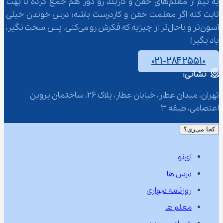
یه تیم از معلم‌‌های خفن و کاربلد رو دور هم جمع کرده تا بهت 
ثابت کنه اگر معلمت خفن و کاردرست باشه؛ درس خوندن خیلی 
آسون‌تر و باحال‌تر از چیزیه که فکرش رو می‌کنی. پس سخت نگیر، 
یاد بگیر!
۰۲۱-۲۸۴۲۵۵۱۰
نشانی:
تهران، میدان عطار، خیابان عطار، پلاک 26، ساختمان پروین 
اعتصامی، طبقه 3
کجا می‌ری؟
آی‌نو
درس ها
روزنامه دیواری
معلم ها