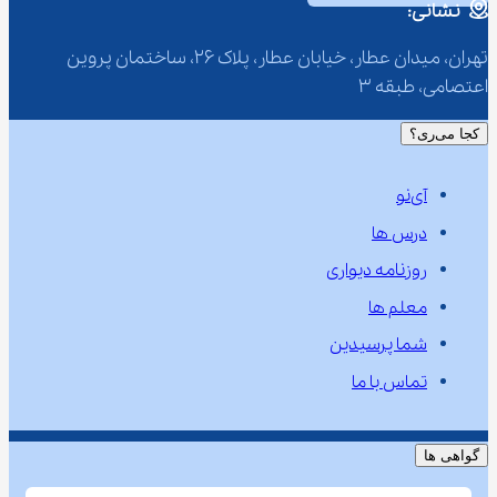
نشانی:
تهران، میدان عطار، خیابان عطار، پلاک 26، ساختمان پروین 
اعتصامی، طبقه 3
کجا می‌ری؟
آی‌نو
درس ها
روزنامه دیواری
معلم ها
شما پرسیدین
تماس با ما
گواهی ها