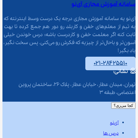
سامانه آموزش مجازی آی‌نو
آی‌نو یه سامانه آموزش مجازی درجه یک درست وسط اینترنته که 
یه تیم از معلم‌‌های خفن و کاربلد رو دور هم جمع کرده تا بهت 
ثابت کنه اگر معلمت خفن و کاردرست باشه؛ درس خوندن خیلی 
آسون‌تر و باحال‌تر از چیزیه که فکرش رو می‌کنی. پس سخت نگیر، 
یاد بگیر!
۰۲۱-۲۸۴۲۵۵۱۰
نشانی:
تهران، میدان عطار، خیابان عطار، پلاک 26، ساختمان پروین 
اعتصامی، طبقه 3
کجا می‌ری؟
آی‌نو
درس ها