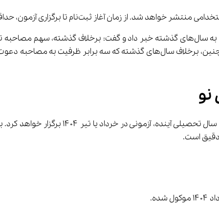
 نو
ده.