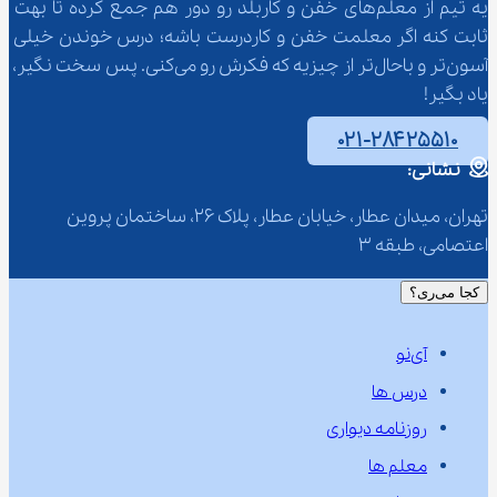
یه تیم از معلم‌‌های خفن و کاربلد رو دور هم جمع کرده تا بهت 
ثابت کنه اگر معلمت خفن و کاردرست باشه؛ درس خوندن خیلی 
آسون‌تر و باحال‌تر از چیزیه که فکرش رو می‌کنی. پس سخت نگیر، 
یاد بگیر!
۰۲۱-۲۸۴۲۵۵۱۰
نشانی:
تهران، میدان عطار، خیابان عطار، پلاک 26، ساختمان پروین 
اعتصامی، طبقه 3
کجا می‌ری؟
آی‌نو
درس ها
روزنامه دیواری
معلم ها