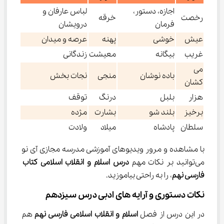
اجازه، دستور،
لباس عارفان و
رخصت
خرقه
فرمان
درویشان
عیش
خوشی
پهنه
عرصه و میدان
غریب
بیگانه
معیشت
زندگانی
می
باده نوشان
منجی
نجات بخش
کشان
هزار
بلبل
درنگ
توقف
برخیز
بلند شو
بشارت
مژده
سلطان
پادشاه
میلاد
ولادت
با مشاهده‌ و مرور ویدیوهای آموزشی مدرسه مجازی آی نو 
می‌توانید بر نکات مهم 
درس اسلام و انقلاب اسلامی کتاب 
فارسی نهم
، را به راحتی بیاموزید.
نکات دستوری و آرایه های ادبی درس سیزدهم
در این درس از فصل 
اسلام و انقلاب اسلامی فارسی نهم 
هم 