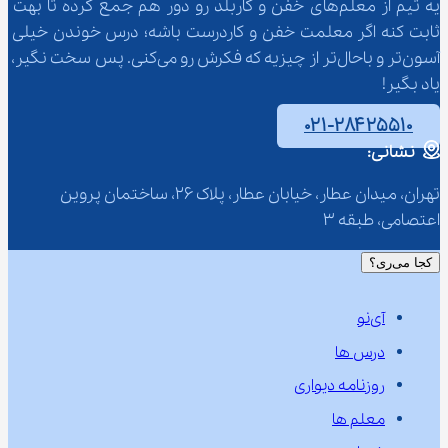
یه تیم از معلم‌‌های خفن و کاربلد رو دور هم جمع کرده تا بهت 
ثابت کنه اگر معلمت خفن و کاردرست باشه؛ درس خوندن خیلی 
آسون‌تر و باحال‌تر از چیزیه که فکرش رو می‌کنی. پس سخت نگیر، 
یاد بگیر!
۰۲۱-۲۸۴۲۵۵۱۰
نشانی:
تهران، میدان عطار، خیابان عطار، پلاک 26، ساختمان پروین 
اعتصامی، طبقه 3
کجا می‌ری؟
آی‌نو
درس ها
روزنامه دیواری
معلم ها