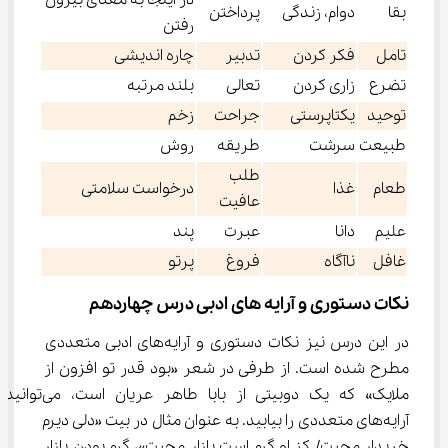
در اینجا به معنای بیرون
بقا
دوام، زندگی
پرداختن
رفتن
تامل
فکر کردن
تدبیر
چاره اندیشی
تضرع
زاری کردن
تعالی
بلند مرتبه
توحید
یکتاپرستی
جراحت
زخم
طبیعت
سرشت
طریقه
روش
طلب
طعام
غذا
درخواست سلامتی
عافیت
علیم
دانا
عبرت
پند
غافل
ناآگاه
فروغ
پرتو
نکات دستوری و آرایه های ادبی درس چهاردهم
در این درس نیز نکات دستوری و آرایه‌های ادبی متعددی 
مطرح شده است. از طرفی در شعر «بود قدر تو افزون از 
ملایک» که یک دوبیتی از بابا طاهر عریان است، می‌توانید 
آرایه‌های متعددی را بیابید. به عنوان مثال در بیت «دلی دیرم 
خریدار محبت/ کز او گرم است بازار محبت»، گرم بودن بازار 