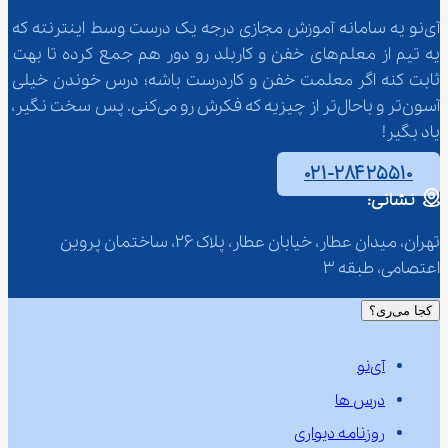
آی‌نو یه سامانه آموزش مجازی درجه یک درست وسط اینترنته که 
یه تیم از معلم‌‌های خفن و کاربلد رو دور هم جمع کرده تا بهت 
ثابت کنه اگر معلمت خفن و کاردرست باشه؛ درس خوندن خیلی 
آسون‌تر و باحال‌تر از چیزیه که فکرش رو می‌کنی. پس سخت نگیر، 
یاد بگیر!
۰۲۱-۲۸۴۲۵۵۱۰
نشانی:
تهران، میدان عطار، خیابان عطار، پلاک 26، ساختمان پروین 
اعتصامی، طبقه 3
کجا می‌ری؟
آی‌نو
درس ها
روزنامه دیواری