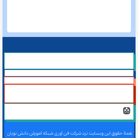
همۀ حقوق این وبسایت نزد شرکت فن آوری شبکه آموزش دانش نویان 