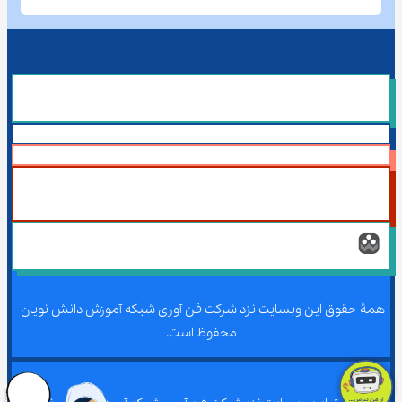
همۀ حقوق این وبسایت نزد شرکت فن آوری شبکه آموزش دانش نویان 
محفوظ است.