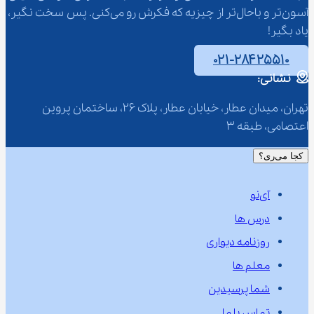
آسون‌تر و باحال‌تر از چیزیه که فکرش رو می‌کنی. پس سخت نگیر، 
یاد بگیر!
۰۲۱-۲۸۴۲۵۵۱۰
نشانی:
تهران، میدان عطار، خیابان عطار، پلاک 26، ساختمان پروین 
اعتصامی، طبقه 3
کجا می‌ری؟
آی‌نو
درس ها
روزنامه دیواری
معلم ها
شما پرسیدین
تماس با ما