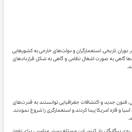
ایستادگی در برابر بیگانگان یعنی مقاومت و مقابله با هر گونه دخالت، نفوذ و سلطه بیگانگان در سرزمین و امور داخلی کشور ما. در دوران تاریخی، استعمارگران و دولت‌های خارجی به کشورهایی 
 تلاش کردند تا منابع و قدرت آن‌ها را در اختیار بگیرند. این نفوذها گاهی به صورت اشغال نظامی و گاهی به شکل قراردادهای 
د.
 باید بگوییم که: اروپاییان ابتدا از طریق موفقیت در تجارت، پیشرفت‌های علمی، فنون جدید و اکتشافات جغرافیایی توانستند به قدرت‌های 
ناخت علمی، کشتی‌سازی و تجهیزات بهتر در مسیرهای دریایی، راه‌های جدیدی به سرزمین‌های افریقا، آسیا و قاره آمریکا پیدا کردند و استعمارگری را شروع نمودند. 
ازاتی را به خارجی‌ها بدهند و در واقع درهای کشور را به روی بیگانگان باز کنند. این مسئله بستر مناسبی برای نفوذ 