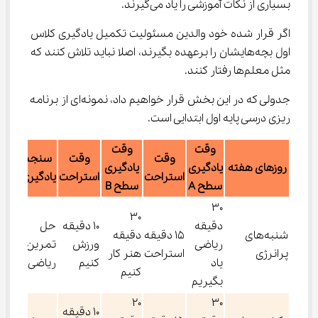
بسیاری از نکات آموزشی را یاد می‌گیرند.
اگر قرار شده خود والدین مسئولیت تکمیل یادگیری کلاس 
اول بچه‌هایشان را برعهده بگیرند، اصلا نباید تلاش کنند که 
مثل معلم‌ها رفتار کنند.
جدولی که در این بخش قرار خواهیم داد، نمونه‌ای از برنامه 
ریزی درسی پایه اول ابتدایی است.
وقت
وقت
وقت
وقت
سنجش
روزهای هفته
یادگیری
یادگیری
استراحت
استراحت
یادگیری‌ها
سطح A
سطح B
30
30
دقیقه
10 دقیقه
حل
شنبه‌های
15 دقیقه
دقیقه
ریاضی
ورزش
تمرین
پرانرژی
استراحت
هنر کار
یاد
کنیم
ریاضی
کنیم
بگیریم
20
30
10 دقیقه