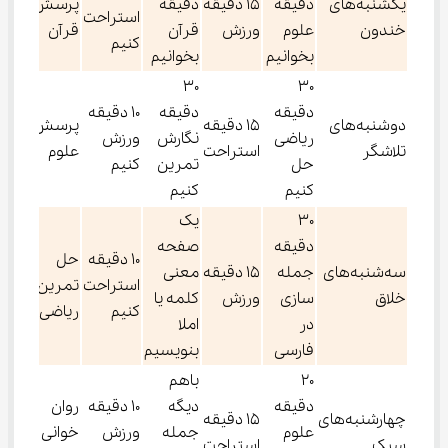
یکشنبه‌های
دقیقه
15 دقیقه
دقیقه
پرسش از
استراحت
خندون
علوم
ورزش
قرآن
قرآن
کنیم
بخوانیم
بخوانیم
30
30
دقیقه
دقیقه
10 دقیقه
دوشنبه‌های
15 دقیقه
پرسش از
ریاضی
نگارش
ورزش
تلاشگر
استراحت
علوم
حل
تمرین
کنیم
کنیم
کنیم
30
یک
دقیقه
صفحه
10 دقیقه
حل
سه‌شنبه‌های
جمله
15 دقیقه
معنی
استراحت
تمرین
خلاق
سازی
ورزش
کلمه یا
کنیم
ریاضی
در
املا
فارسی
بنویسیم
20
باهم
دقیقه
دیگه
10 دقیقه
روان
چهارشنبه‌های
15 دقیقه
علوم
جمله
ورزش
خوانی
سبک
استراحت