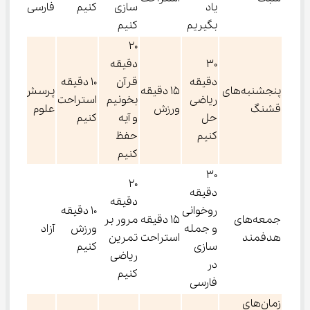
یاد
سازی
کنیم
فارسی
بگیریم
کنیم
20
30
دقیقه
دقیقه
قرآن
10 دقیقه
پنجشنبه‌های
15 دقیقه
پرسش از
ریاضی
بخونیم
استراحت
قشنگ
ورزش
علوم
حل
و آیه
کنیم
کنیم
حفظ
کنیم
30
20
دقیقه
دقیقه
روخوانی
10 دقیقه
جمعه‌های
15 دقیقه
مرور بر
و جمله
ورزش
آزاد
هدفمند
استراحت
تمرین
سازی
کنیم
ریاضی
در
کنیم
فارسی
زمان‌های