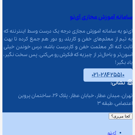
سامانه آموزش مجازی آی‌نو
آی‌نو یه سامانه آموزش مجازی درجه یک درست وسط اینترنته که 
یه تیم از معلم‌‌های خفن و کاربلد رو دور هم جمع کرده تا بهت 
ثابت کنه اگر معلمت خفن و کاردرست باشه؛ درس خوندن خیلی 
آسون‌تر و باحال‌تر از چیزیه که فکرش رو می‌کنی. پس سخت نگیر، 
یاد بگیر!
۰۲۱-۲۸۴۲۵۵۱۰
نشانی:
تهران، میدان عطار، خیابان عطار، پلاک 26، ساختمان پروین 
اعتصامی، طبقه 3
کجا می‌ری؟
آی‌نو