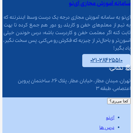
سامانه آموزش مجازی آی‌نو
آی‌نو یه سامانه آموزش مجازی درجه یک درست وسط اینترنته که 
یه تیم از معلم‌‌های خفن و کاربلد رو دور هم جمع کرده تا بهت 
ثابت کنه اگر معلمت خفن و کاردرست باشه؛ درس خوندن خیلی 
آسون‌تر و باحال‌تر از چیزیه که فکرش رو می‌کنی. پس سخت نگیر، 
یاد بگیر!
۰۲۱-۲۸۴۲۵۵۱۰
نشانی:
تهران، میدان عطار، خیابان عطار، پلاک 26، ساختمان پروین 
اعتصامی، طبقه 3
کجا می‌ری؟
آی‌نو
درس ها