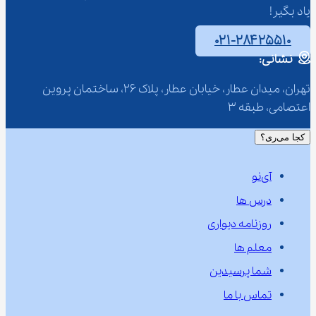
یاد بگیر!
۰۲۱-۲۸۴۲۵۵۱۰
نشانی:
تهران، میدان عطار، خیابان عطار، پلاک 26، ساختمان پروین 
اعتصامی، طبقه 3
کجا می‌ری؟
آی‌نو
درس ها
روزنامه دیواری
معلم ها
شما پرسیدین
تماس با ما