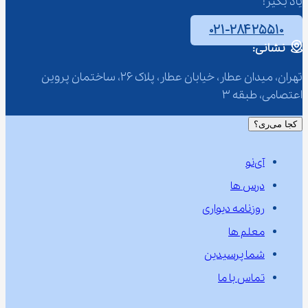
یاد بگیر!
۰۲۱-۲۸۴۲۵۵۱۰
نشانی:
تهران، میدان عطار، خیابان عطار، پلاک 26، ساختمان پروین 
اعتصامی، طبقه 3
کجا می‌ری؟
آی‌نو
درس ها
روزنامه دیواری
معلم ها
شما پرسیدین
تماس با ما