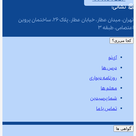
نشانی:
تهران، میدان عطار، خیابان عطار، پلاک 26، ساختمان پروین 
اعتصامی، طبقه 3
کجا می‌ری؟
آی‌نو
درس ها
روزنامه دیواری
معلم ها
شما پرسیدین
تماس با ما
گواهی ها