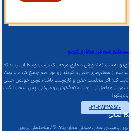
سامانه آموزش مجازی آی‌نو
آی‌نو یه سامانه آموزش مجازی درجه یک درست وسط اینترنته که 
یه تیم از معلم‌‌های خفن و کاربلد رو دور هم جمع کرده تا بهت 
ثابت کنه اگر معلمت خفن و کاردرست باشه؛ درس خوندن خیلی 
آسون‌تر و باحال‌تر از چیزیه که فکرش رو می‌کنی. پس سخت نگیر، 
یاد بگیر!
۰۲۱-۲۸۴۲۵۵۱۰
نشانی:
تهران، میدان عطار، خیابان عطار، پلاک 26، ساختمان پروین 