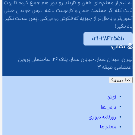
یه تیم از معلم‌‌های خفن و کاربلد رو دور هم جمع کرده تا بهت 
ثابت کنه اگر معلمت خفن و کاردرست باشه؛ درس خوندن خیلی 
آسون‌تر و باحال‌تر از چیزیه که فکرش رو می‌کنی. پس سخت نگیر، 
یاد بگیر!
۰۲۱-۲۸۴۲۵۵۱۰
نشانی:
تهران، میدان عطار، خیابان عطار، پلاک 26، ساختمان پروین 
اعتصامی، طبقه 3
کجا می‌ری؟
آی‌نو
درس ها
روزنامه دیواری
معلم ها