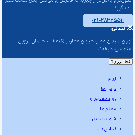
آسون‌تر و باحال‌تر از چیزیه که فکرش رو می‌کنی. پس سخت نگیر، 
یاد بگیر!
۰۲۱-۲۸۴۲۵۵۱۰
نشانی:
تهران، میدان عطار، خیابان عطار، پلاک 26، ساختمان پروین 
اعتصامی، طبقه 3
کجا می‌ری؟
آی‌نو
درس ها
روزنامه دیواری
معلم ها
شما پرسیدین
تماس با ما