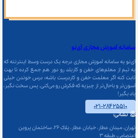
سامانه آموزش مجازی آی‌نو
آی‌نو یه سامانه آموزش مجازی درجه یک درست وسط اینترنته که 
یه تیم از معلم‌‌های خفن و کاربلد رو دور هم جمع کرده تا بهت 
ثابت کنه اگر معلمت خفن و کاردرست باشه؛ درس خوندن خیلی 
آسون‌تر و باحال‌تر از چیزیه که فکرش رو می‌کنی. پس سخت نگیر، 
یاد بگیر!
۰۲۱-۲۸۴۲۵۵۱۰
نشانی:
تهران، میدان عطار، خیابان عطار، پلاک 26، ساختمان پروین 
اعتصامی، طبقه 3