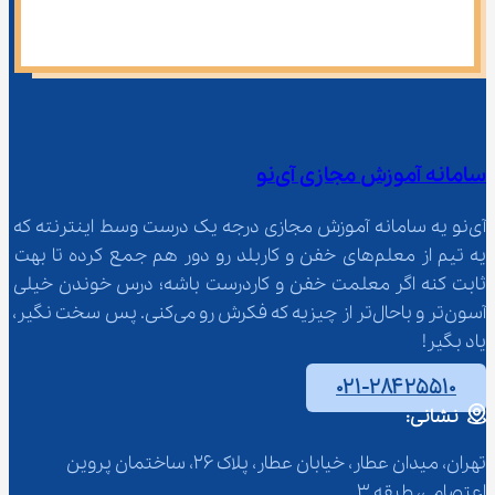
سامانه آموزش مجازی آی‌نو
آی‌نو یه سامانه آموزش مجازی درجه یک درست وسط اینترنته که 
یه تیم از معلم‌‌های خفن و کاربلد رو دور هم جمع کرده تا بهت 
ثابت کنه اگر معلمت خفن و کاردرست باشه؛ درس خوندن خیلی 
آسون‌تر و باحال‌تر از چیزیه که فکرش رو می‌کنی. پس سخت نگیر، 
یاد بگیر!
۰۲۱-۲۸۴۲۵۵۱۰
نشانی:
تهران، میدان عطار، خیابان عطار، پلاک 26، ساختمان پروین 
اعتصامی، طبقه 3