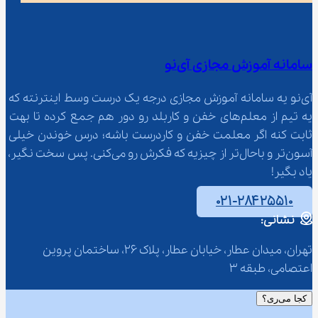
سامانه آموزش مجازی آی‌نو
آی‌نو یه سامانه آموزش مجازی درجه یک درست وسط اینترنته که 
یه تیم از معلم‌‌های خفن و کاربلد رو دور هم جمع کرده تا بهت 
ثابت کنه اگر معلمت خفن و کاردرست باشه؛ درس خوندن خیلی 
آسون‌تر و باحال‌تر از چیزیه که فکرش رو می‌کنی. پس سخت نگیر، 
یاد بگیر!
۰۲۱-۲۸۴۲۵۵۱۰
نشانی:
تهران، میدان عطار، خیابان عطار، پلاک 26، ساختمان پروین 
اعتصامی، طبقه 3
کجا می‌ری؟