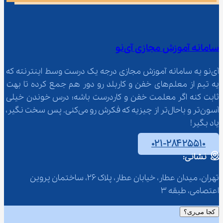
سامانه آموزش مجازی آی‌نو
آی‌نو یه سامانه آموزش مجازی درجه یک درست وسط اینترنته که 
یه تیم از معلم‌‌های خفن و کاربلد رو دور هم جمع کرده تا بهت 
ثابت کنه اگر معلمت خفن و کاردرست باشه؛ درس خوندن خیلی 
آسون‌تر و باحال‌تر از چیزیه که فکرش رو می‌کنی. پس سخت نگیر، 
یاد بگیر!
۰۲۱-۲۸۴۲۵۵۱۰
نشانی:
تهران، میدان عطار، خیابان عطار، پلاک 26، ساختمان پروین 
اعتصامی، طبقه 3
کجا می‌ری؟