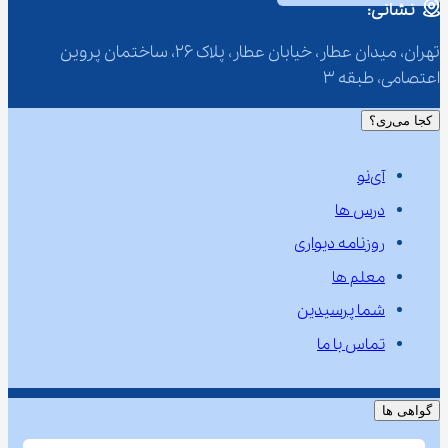
نشانی:
تهران، میدان عطار، خیابان عطار، پلاک 26، ساختمان پروین 
اعتصامی، طبقه 3
کجا می‌ری؟
آی‌نو
درس ها
روزنامه دیواری
معلم ها
شما پرسیدین
تماس با ما
گواهی ها