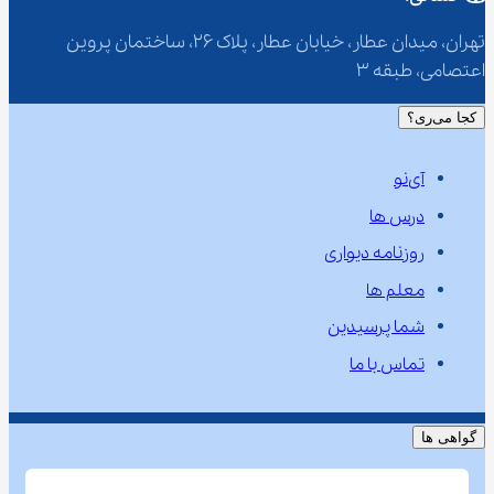
تهران، میدان عطار، خیابان عطار، پلاک 26، ساختمان پروین 
اعتصامی، طبقه 3
کجا می‌ری؟
آی‌نو
درس ها
روزنامه دیواری
معلم ها
شما پرسیدین
تماس با ما
گواهی ها