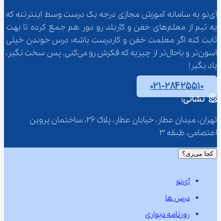
آی‌نو یه سامانه آموزش مجازی درجه یک درست وسط اینترنته که 
یه تیم از معلم‌‌های خفن و کاربلد رو دور هم جمع کرده تا بهت 
ثابت کنه اگر معلمت خفن و کاردرست باشه؛ درس خوندن خیلی 
آسون‌تر و باحال‌تر از چیزیه که فکرش رو می‌کنی. پس سخت نگیر، 
یاد بگیر!
۰۲۱-۲۸۴۲۵۵۱۰
نشانی:
تهران، میدان عطار، خیابان عطار، پلاک 26، ساختمان پروین 
اعتصامی، طبقه 3
کجا می‌ری؟
آی‌نو
درس ها
روزنامه دیواری