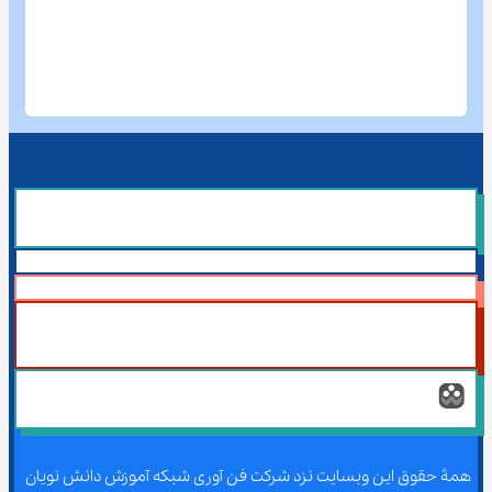
همۀ حقوق این وبسایت نزد شرکت فن آوری شبکه آموزش دانش نویان 