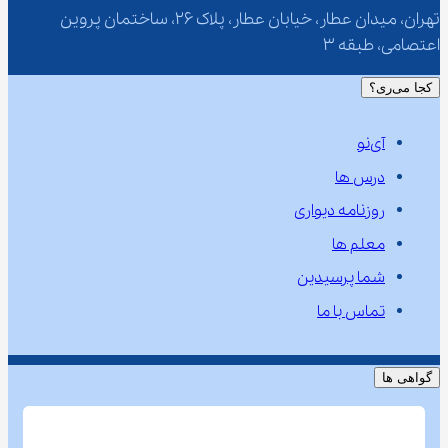
تهران، میدان عطار، خیابان عطار، پلاک 26، ساختمان پروین 
اعتصامی، طبقه 3
کجا می‌ری؟
آی‌نو
درس ها
روزنامه دیواری
معلم ها
شما پرسیدین
تماس با ما
گواهی ها