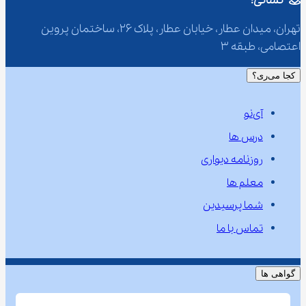
نشانی:
تهران، میدان عطار، خیابان عطار، پلاک 26، ساختمان پروین 
اعتصامی، طبقه 3
کجا می‌ری؟
آی‌نو
درس ها
روزنامه دیواری
معلم ها
شما پرسیدین
تماس با ما
گواهی ها