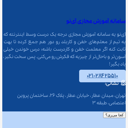
سامانه آموزش مجازی آی‌نو
آی‌نو یه سامانه آموزش مجازی درجه یک درست وسط اینترنته که 
یه تیم از معلم‌‌های خفن و کاربلد رو دور هم جمع کرده تا بهت 
ثابت کنه اگر معلمت خفن و کاردرست باشه؛ درس خوندن خیلی 
آسون‌تر و باحال‌تر از چیزیه که فکرش رو می‌کنی. پس سخت نگیر، 
یاد بگیر!
۰۲۱-۲۸۴۲۵۵۱۰
نشانی:
تهران، میدان عطار، خیابان عطار، پلاک 26، ساختمان پروین 
اعتصامی، طبقه 3
کجا می‌ری؟