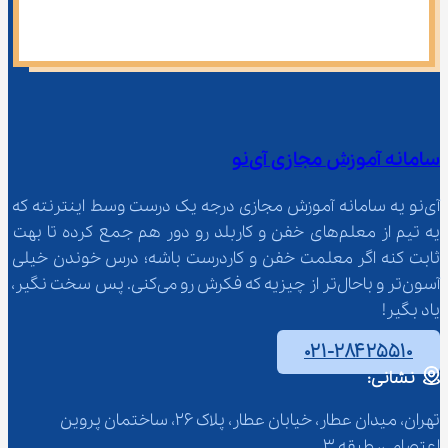
سامانه آموزش مجازی آی‌نو
آی‌نو یه سامانه آموزش مجازی درجه یک درست وسط اینترنته که 
یه تیم از معلم‌‌های خفن و کاربلد رو دور هم جمع کرده تا بهت 
ثابت کنه اگر معلمت خفن و کاردرست باشه؛ درس خوندن خیلی 
آسون‌تر و باحال‌تر از چیزیه که فکرش رو می‌کنی. پس سخت نگیر، 
یاد بگیر!
۰۲۱-۲۸۴۲۵۵۱۰
نشانی:
تهران، میدان عطار، خیابان عطار، پلاک 26، ساختمان پروین 
اعتصامی، طبقه 3