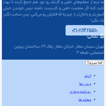
یه تیم از معلم‌‌های خفن و کاربلد رو دور هم جمع کرده تا بهت 
ثابت کنه اگر معلمت خفن و کاردرست باشه؛ درس خوندن خیلی 
آسون‌تر و باحال‌تر از چیزیه که فکرش رو می‌کنی. پس سخت نگیر، 
یاد بگیر!
۰۲۱-۲۸۴۲۵۵۱۰
نشانی:
تهران، میدان عطار، خیابان عطار، پلاک 26، ساختمان پروین 
اعتصامی، طبقه 3
کجا می‌ری؟
آی‌نو
درس ها
روزنامه دیواری
معلم ها