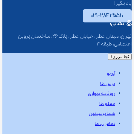
یاد بگیر!
۰۲۱-۲۸۴۲۵۵۱۰
نشانی:
تهران، میدان عطار، خیابان عطار، پلاک 26، ساختمان پروین 
اعتصامی، طبقه 3
کجا می‌ری؟
آی‌نو
درس ها
روزنامه دیواری
معلم ها
شما پرسیدین
تماس با ما