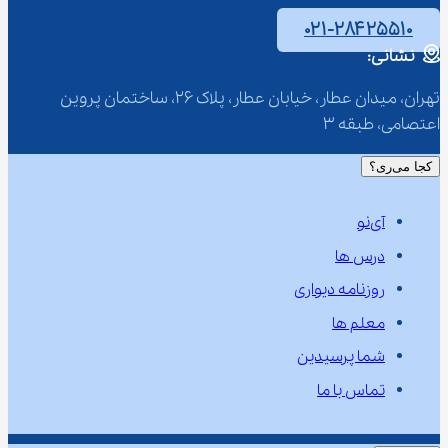
۰۲۱-۲۸۴۲۵۵۱۰
نشانی:
تهران، میدان عطار، خیابان عطار، پلاک 26، ساختمان پروین 
اعتصامی، طبقه 3
کجا می‌ری؟
آی‌نو
درس ها
روزنامه دیواری
معلم ها
شما پرسیدین
تماس با ما