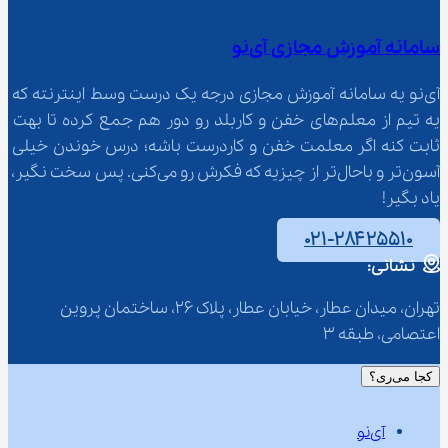
سامانه آموزش مجازی آی‌نو
آی‌نو یه سامانه آموزش مجازی درجه یک درست وسط اینترنته که 
یه تیم از معلم‌‌های خفن و کاربلد رو دور هم جمع کرده تا بهت 
ثابت کنه اگر معلمت خفن و کاردرست باشه؛ درس خوندن خیلی 
آسون‌تر و باحال‌تر از چیزیه که فکرش رو می‌کنی. پس سخت نگیر، 
یاد بگیر!
۰۲۱-۲۸۴۲۵۵۱۰
نشانی:
تهران، میدان عطار، خیابان عطار، پلاک 26، ساختمان پروین 
اعتصامی، طبقه 3
کجا می‌ری؟
آی‌نو