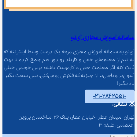
سامانه آموزش مجازی آی‌نو
آی‌نو یه سامانه آموزش مجازی درجه یک درست وسط اینترنته که 
یه تیم از معلم‌‌های خفن و کاربلد رو دور هم جمع کرده تا بهت 
ثابت کنه اگر معلمت خفن و کاردرست باشه؛ درس خوندن خیلی 
آسون‌تر و باحال‌تر از چیزیه که فکرش رو می‌کنی. پس سخت نگیر، 
یاد بگیر!
۰۲۱-۲۸۴۲۵۵۱۰
نشانی:
تهران، میدان عطار، خیابان عطار، پلاک 26، ساختمان پروین 
اعتصامی، طبقه 3