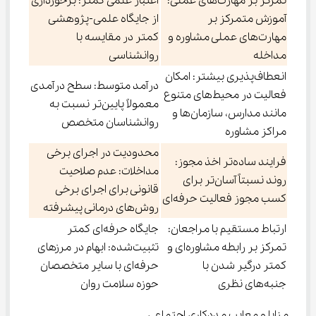
تمرکز بر مهارت‌های عملی:
اعتبار علمی کمتر: برخورداری
آموزش متمرکز بر
از جایگاه علمی-پژوهشی
مهارت‌های عملی مشاوره و
کمتر در مقایسه با
مداخله
روانشناسی
انعطاف‌پذیری بیشتر: امکان
درآمد متوسط: سطح درآمدی
فعالیت در محیط‌های متنوع
معمولاً پایین‌تر نسبت به
مانند مدارس، سازمان‌ها و
روانشناسان متخصص
مراکز مشاوره
محدودیت در اجرای برخی
فرایند ساده‌تر اخذ مجوز:
مداخلات: عدم صلاحیت
روند نسبتاً آسان‌تر برای
قانونی برای اجرای برخی
کسب مجوز فعالیت حرفه‌ای
روش‌های درمانی پیشرفته
ارتباط مستقیم با مراجعان:
جایگاه حرفه‌ای کمتر
تمرکز بر رابطه مشاوره‌ای و
تثبیت‌شده: ابهام در مرزهای
کمتر درگیر شدن با
حرفه‌ای با سایر متخصصان
جنبه‌های نظری
حوزه سلامت روان
مزایا و معایب مددکاری اجتماعی