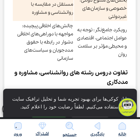
بخش‌های متنوع دولتی،
مستقل در مقایسه با
خصوصی و سازمان‌های
روانشناسی و مشاوره
غیردولتی
چالش‌های اخلاقی پیچیده:
رویکرد جامع‌نگر: توجه به
مواجهه با دوراهی‌های اخلاقی
عوامل اجتماعی، اقتصادی
دشوار در رابطه با حقوق
و محیطی مؤثر بر سلامت
مددجویان و سیاست‌های
روان
سازمانی
تفاوت دروس رشته های روانشناسی، مشاوره و 
مددکاری
دانشگاه، کارگاه ساخت متخصصان آینده است و هر رشته، 
ما از کوکی‌ها برای بهبود تجربه شما و تحلیل ترافیک سایت 
ابزارهای خاص خود را در اختیار دانشجویان قرار می‌دهد. در 
استفاده می‌کنیم. لطفاً رضایت خود را اعلام کنید.
حالی که روانشناسی، مشاوره و مددکاری اجتماعی همگی به 
دنبال کمک به انسان‌ها هستند اما 
تفاوت واحدهای درسی 
فقط ضروری
پذیرش همه
رشته روانشناسی، مشاوره و مددکاری
 بسیار چشمگیر 
اشتراک
خانه
یادگیری
ورود
جستجو
است. روانشناسی دانشجویان را به سفری علمی در ژرفای 