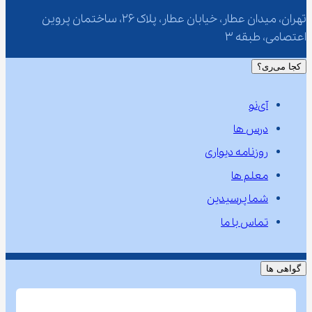
تهران، میدان عطار، خیابان عطار، پلاک 26، ساختمان پروین 
اعتصامی، طبقه 3
کجا می‌ری؟
آی‌نو
درس ها
روزنامه دیواری
معلم ها
شما پرسیدین
تماس با ما
گواهی ها