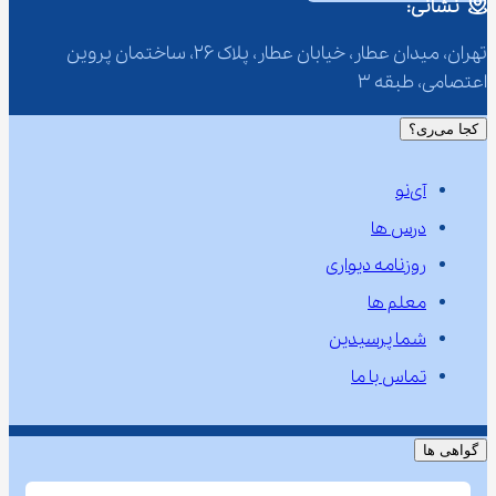
نشانی:
تهران، میدان عطار، خیابان عطار، پلاک 26، ساختمان پروین 
اعتصامی، طبقه 3
کجا می‌ری؟
آی‌نو
درس ها
روزنامه دیواری
معلم ها
شما پرسیدین
تماس با ما
گواهی ها