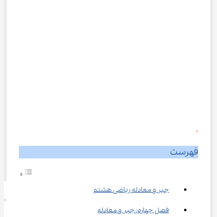
0
فهرست
جبر و معادله ریاضی هشتم
فصل چهارم: جبر و معادله