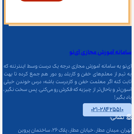
سامانه آموزش مجازی آی‌نو
آی‌نو یه سامانه آموزش مجازی درجه یک درست وسط اینترنته که 
یه تیم از معلم‌‌های خفن و کاربلد رو دور هم جمع کرده تا بهت 
ثابت کنه اگر معلمت خفن و کاردرست باشه؛ درس خوندن خیلی 
آسون‌تر و باحال‌تر از چیزیه که فکرش رو می‌کنی. پس سخت نگیر، 
یاد بگیر!
۰۲۱-۲۸۴۲۵۵۱۰
نشانی:
تهران، میدان عطار، خیابان عطار، پلاک 26، ساختمان پروین 