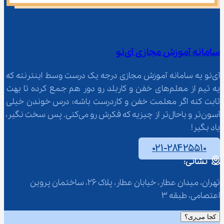
سامانه آموزش مجازی آی‌نو
آی‌نو یه سامانه آموزش مجازی درجه یک درست وسط اینترنته که 
یه تیم از معلم‌‌های خفن و کاربلد رو دور هم جمع کرده تا بهت 
ثابت کنه اگر معلمت خفن و کاردرست باشه؛ درس خوندن خیلی 
آسون‌تر و باحال‌تر از چیزیه که فکرش رو می‌کنی. پس سخت نگیر، 
یاد بگیر!
۰۲۱-۲۸۴۲۵۵۱۰
نشانی:
تهران، میدان عطار، خیابان عطار، پلاک 26، ساختمان پروین 
اعتصامی، طبقه 3
کجا می‌ری؟