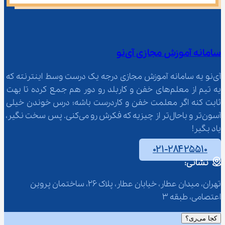
سامانه آموزش مجازی آی‌نو
آی‌نو یه سامانه آموزش مجازی درجه یک درست وسط اینترنته که 
یه تیم از معلم‌‌های خفن و کاربلد رو دور هم جمع کرده تا بهت 
ثابت کنه اگر معلمت خفن و کاردرست باشه؛ درس خوندن خیلی 
آسون‌تر و باحال‌تر از چیزیه که فکرش رو می‌کنی. پس سخت نگیر، 
یاد بگیر!
۰۲۱-۲۸۴۲۵۵۱۰
نشانی:
تهران، میدان عطار، خیابان عطار، پلاک 26، ساختمان پروین 
اعتصامی، طبقه 3
کجا می‌ری؟