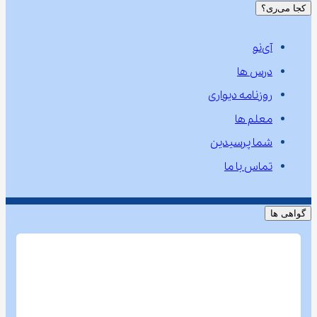
کجا می‌ری؟
آی‌نو
درس ها
روزنامه دیواری
معلم ها
شما پرسیدین
تماس با ما
گواهی ها