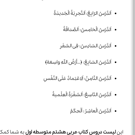
اَلدَّرْسُ الرّابِعُ: اَلتَّجرِبَةُ الْجَدیدَةُ
اَلدَّرْسُ الْخامِسُ: اَلصَّداقَةُ
اَلدَّرْسُ السّادِسُ: فِی السَّفَرِ
اَلدَّرْسُ السّابِعُ: ﴿…أَرْضُ اللّهِ واسِعَة﴾
اَلدَّرْسُ الثّامِنُ: اَلِاعْتِمادُ عَلَی النَّفْسِ
اَلدَّرْسُ التّاسِعُ: اَلسَّفْرَةُ الْعِلْمیةُ
اَلدَّرْسُ الْعاشِرُ: اَلْحِکَمُ
این 
لیست دروس کتاب عربی هشتم متوسطه اول