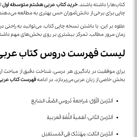
کتاب‌ها را داشته باشند. 
خرید کتاب عربی هشتم متوسطه اول
چاپی برای برخی از دانش‌آموزان حس بهتری به مطالعه می‌دهند و آنها را به یادگیری تشویق می‌کنند.
زمان مرور مطالب، تمرکز بیشتری بر روی بخش‌های مهم داشته باشید. خرید کتاب فیزیکی همچنین می‌تواند برای دانش‌آموزانی که دسترسی مداوم به اینترنت ندارند، گزینه مناسبی باشد.
لیست فهرست دروس کتاب عرب
برای موفقیت در یادگیری هر درسی، شناخت دقیق از مباحث آن 
بخش خاصی از زبان عربی می‌پردازد. در ادامه 
فهرست کتاب عربی
اَلدَّرْسُ الْأَوَّلُ: مُراجَعَةُ دُروسِ الصَّفِّ السّابِعِ
اَلدَّرْسُ الثّانی: أَهَمّیةُ اللُّغَةِ الْعَرَبیةِ
اَلدَّرْسُ الثّالِث: مِهْنَتُکَ فِی الْمُستَقبَلِ