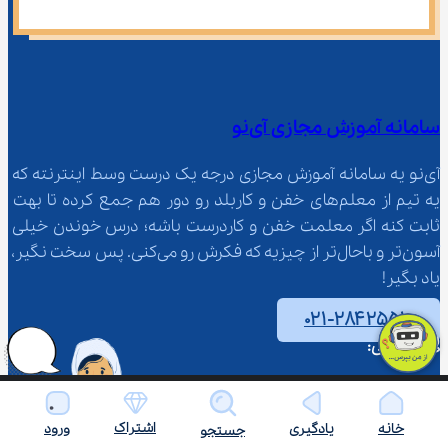
سامانه آموزش مجازی آی‌نو
آی‌نو یه سامانه آموزش مجازی درجه یک درست وسط اینترنته که 
یه تیم از معلم‌‌های خفن و کاربلد رو دور هم جمع کرده تا بهت 
ثابت کنه اگر معلمت خفن و کاردرست باشه؛ درس خوندن خیلی 
آسون‌تر و باحال‌تر از چیزیه که فکرش رو می‌کنی. پس سخت نگیر، 
یاد بگیر!
۰۲۱-۲۸۴۲۵۵۱۰
نشانی:
تهران، میدان عطار، خیابان عطار، پلاک 26، ساختمان پروین 
اعتصامی، طبقه 3
اشتراک
خانه
یادگیری
ورود
جستجو