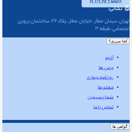
۰۲۱-۲۸۴۲۵۵۱۰
نشانی:
تهران، میدان عطار، خیابان عطار، پلاک 26، ساختمان پروین 
اعتصامی، طبقه 3
کجا می‌ری؟
آی‌نو
درس ها
روزنامه دیواری
معلم ها
شما پرسیدین
تماس با ما
گواهی ها