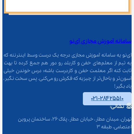
سامانه آموزش مجازی آی‌نو
آی‌نو یه سامانه آموزش مجازی درجه یک درست وسط اینترنته که 
یه تیم از معلم‌‌های خفن و کاربلد رو دور هم جمع کرده تا بهت 
ثابت کنه اگر معلمت خفن و کاردرست باشه؛ درس خوندن خیلی 
آسون‌تر و باحال‌تر از چیزیه که فکرش رو می‌کنی. پس سخت نگیر، 
یاد بگیر!
۰۲۱-۲۸۴۲۵۵۱۰
نشانی:
تهران، میدان عطار، خیابان عطار، پلاک 26، ساختمان پروین 
اعتصامی، طبقه 3