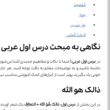
الْمُعْجَمْ
حِوارٌ
حل تمرین
اَلْبَحْثُ اَلْعِلْمی
نگاهی به مبحث درس اول عربی ۱
در 
درس اول عربی 
۱
خوبی یاد بگیرید بهتر است از ابزارهای کمک آموزشی مناسب نیز استفاده کنید. حل سوالات امتحانی سال‌
ذالک هو الله
در این بخش از 
درس اول: ذالکَ هًوَ الله + التعارُف
 یک شعر آورده 