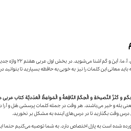
 شما با کلمات پرسشی 
ْحِکَمِ و کَنْزُ النَّصيحَةِ و الْحِکَمُ النّافِعَةُ و الْمَواعِظُ الْعَدَديَّة کتاب عرب
تا در درس‌های آینده به مشکل بر نخورید.