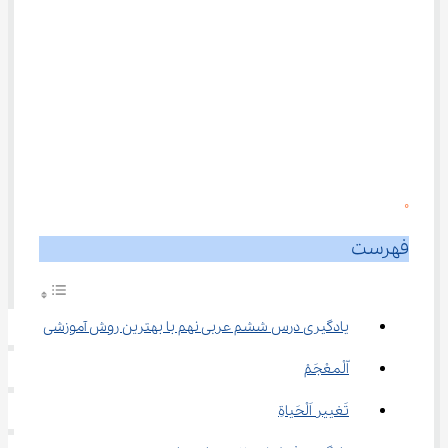
0
فهرست
یادگیری درس ششم عربی نهم با بهترین روش آموزشی
اّلْمعْجَمْ
تَغییر اَلْحَیاةِ