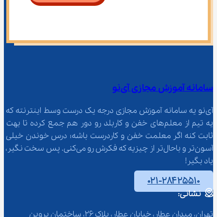
سامانه آموزش مجازی آی‌نو
آی‌نو یه سامانه آموزش مجازی درجه یک درست وسط اینترنته که 
یه تیم از معلم‌‌های خفن و کاربلد رو دور هم جمع کرده تا بهت 
ثابت کنه اگر معلمت خفن و کاردرست باشه؛ درس خوندن خیلی 
آسون‌تر و باحال‌تر از چیزیه که فکرش رو می‌کنی. پس سخت نگیر، 
یاد بگیر!
۰۲۱-۲۸۴۲۵۵۱۰
نشانی:
تهران، میدان عطار، خیابان عطار، پلاک 26، ساختمان پروین 